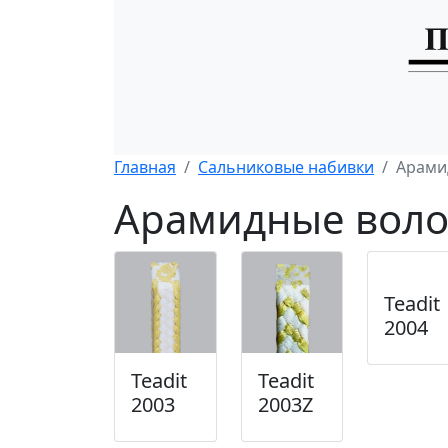
Главная
Сальниковые набивки
Арами
Арамидные воло
Teadit
2004
Teadit
Teadit
2003
2003Z